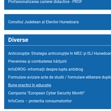
Profesionalizarea carierei didactice - PROF
Consiliul Judetean al Elevilor Hunedoara
Diverse
Anticorupție: Strategia anticorupție în MEC și ISJ Hunedoa
Prevenirea şi combaterea hărţuirii
InfoDROG- informații despre lupta antidrog
Formulare avizare acte de studii / formulare eliberare dupli
Bune practici în educaţie
Campania "European Cyber Security Month”
InfoCons – protectia consumatorilor