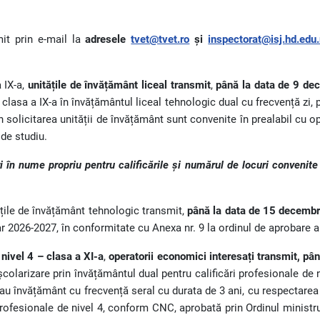
mit prin e-mail la
adresele
tvet@tvet.ro
și
inspectorat@isj.hd.edu.
 IX-a,
unitățile de învățământ liceal transmit
,
până la data de 9 de
 clasa a IX-a în învățământul liceal tehnologic dual cu frecvență zi
in solicitarea unității de învățământ sunt convenite în prealabil cu o
de studiu.
 în nume propriu pentru calificările și numărul de locuri convenite
ățile de învățământ tehnologic transmit,
până la data de 15 decemb
ar 2026-2027, în conformitate cu Anexa nr. 9 la ordinul de aprobare 
 nivel 4 – clasa a XI-a
,
operatorii economici interesați transmit, p
colarizare prin învățământul dual pentru calificări profesionale de n
 sau învățământ cu frecvență seral cu durata de 3 ani, cu respectarea
 profesionale de nivel 4, conform CNC, aprobată prin Ordinul ministr