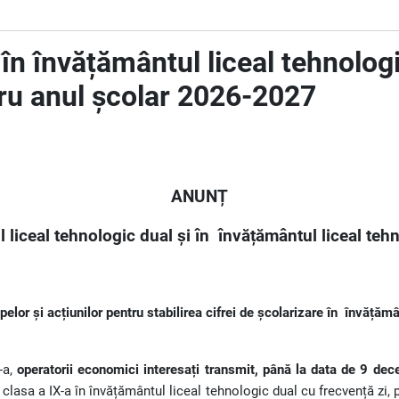
e în învățământul liceal tehnolog
ntru anul școlar 2026-2027
ANUNȚ
l liceal tehnologic dual și în
învățământul liceal teh
elor și acțiunilor pentru stabilirea cifrei de școlarizare în
învățămân
-a,
operatorii economici interesați transmit,
până la data de 9 dec
 clasa a IX-a în învățământul liceal tehnologic dual cu frecvență zi