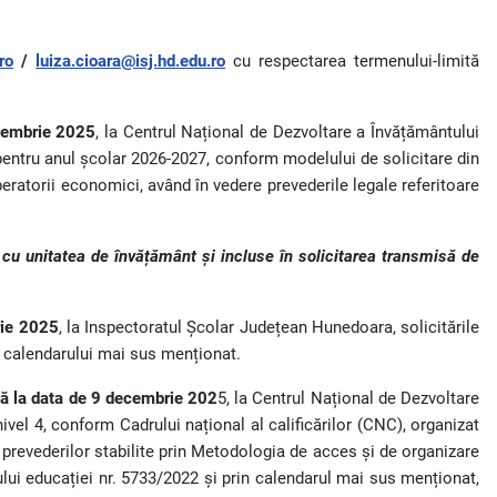
ro
/
luiza.cioara@isj.hd.edu.ro
cu respectarea termenului-limită
cembrie 2025
, la Centrul Național de Dezvoltare a Învățământului
, pentru anul școlar 2026-2027, conform modelului de solicitare din
peratorii economici, având în vedere prevederile legale referitoare
 cu unitatea de învățământ și incluse în solicitarea transmisă de
rie 2025
, la Inspectoratul Școlar Județean Hunedoara, solicitările
a calendarului mai sus menționat.
ână la data de 9 decembrie 202
5, la Centrul Național de Dezvoltare
ivel 4, conform Cadrului național al calificărilor (CNC), organizat
 prevederilor stabilite prin Metodologia de acces și de organizare
ului educației nr. 5733/2022 și prin calendarul mai sus menționat,