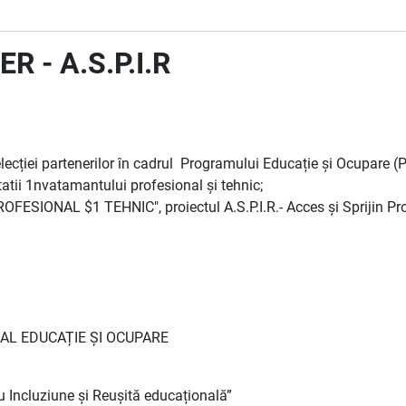
 - A.S.P.I.R
lecției partenerilor în cadrul Programului Educație și Ocupare (
litatii 1nvatamantului profesional și tehnic;
SIONAL $1 TEHNIC", proiectul A.S.P.I.R.- Acces și Sprijin Prof
AL EDUCAȚIE ȘI OCUPARE
tru Incluziune și Reușită educațională”