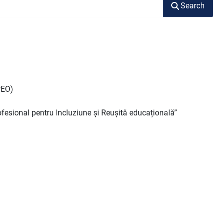
Search
PEO)
esional pentru Incluziune și Reușită educațională”