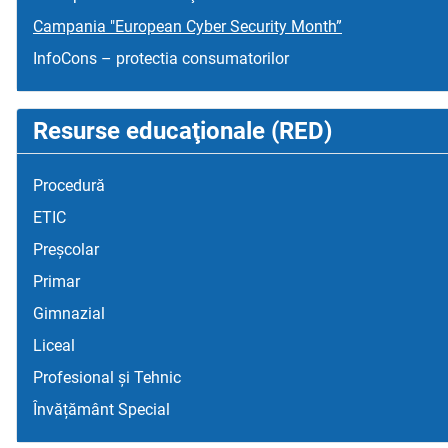
Campania "European Cyber Security Month”
InfoCons – protectia consumatorilor
Resurse educaţionale (RED)
Procedură
ETIC
Preșcolar
Primar
Gimnazial
Liceal
Profesional și Tehnic
Învățământ Special