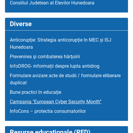
Consiliul Judetean al Elevilor Hunedoara
Diverse
Anticorupție: Strategia anticorupție în MEC și ISJ
Hunedoara
Prevenirea şi combaterea hărţuirii
InfoDROG- informații despre lupta antidrog
Formulare avizare acte de studii / formulare eliberare
duplicat
Bune practici în educaţie
Campania "European Cyber Security Month”
InfoCons – protectia consumatorilor
Resurse educaţionale (RED)