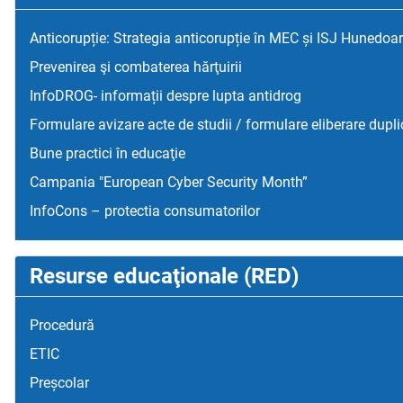
Anticorupție: Strategia anticorupție în MEC și ISJ Hunedoa
Prevenirea şi combaterea hărţuirii
InfoDROG- informații despre lupta antidrog
Formulare avizare acte de studii / formulare eliberare dupli
Bune practici în educaţie
Campania "European Cyber Security Month”
InfoCons – protectia consumatorilor
Resurse educaţionale (RED)
Procedură
ETIC
Preșcolar