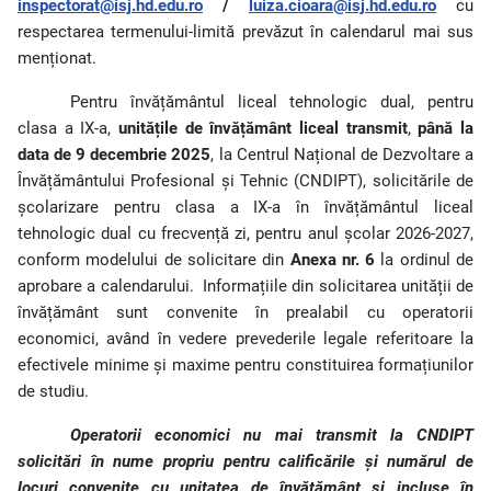
inspectorat@isj.hd.edu.ro
/
luiza.cioara@isj.hd.edu.ro
cu
respectarea termenului-limită prevăzut în calendarul mai sus
menționat.
Pentru învățământul liceal tehnologic dual, pentru
clasa a IX-a,
unitățile de învățământ liceal transmit
,
până la
data de 9 decembrie 2025
, la Centrul Național de Dezvoltare a
Învățământului Profesional și Tehnic (CNDIPT), solicitările de
școlarizare pentru clasa a IX-a în învățământul liceal
tehnologic dual cu frecvență zi, pentru anul școlar 2026-2027,
conform modelului de solicitare din
Anexa nr. 6
la ordinul de
aprobare a calendarului.
Informațiile din solicitarea unității de
învățământ sunt convenite în prealabil cu operatorii
economici, având în vedere prevederile legale referitoare la
efectivele minime și maxime pentru constituirea formațiunilor
de studiu.
Operatorii economici nu mai transmit la CNDIPT
solicitări în nume propriu pentru calificările și numărul de
locuri convenite cu unitatea de învățământ și incluse în