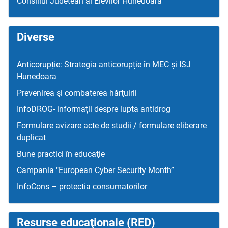
Consiliul Judetean al Elevilor Hunedoara
Diverse
Anticorupție: Strategia anticorupție în MEC și ISJ
Hunedoara
Prevenirea şi combaterea hărţuirii
InfoDROG- informații despre lupta antidrog
Formulare avizare acte de studii / formulare eliberare
duplicat
Bune practici în educaţie
Campania "European Cyber Security Month”
InfoCons – protectia consumatorilor
Resurse educaţionale (RED)