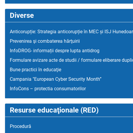
Diverse
Anticorupție: Strategia anticorupție în MEC și ISJ Hunedoa
Prevenirea şi combaterea hărţuirii
InfoDROG- informații despre lupta antidrog
Formulare avizare acte de studii / formulare eliberare dupli
Bune practici în educaţie
Campania "European Cyber Security Month”
InfoCons – protectia consumatorilor
Resurse educaţionale (RED)
Procedură