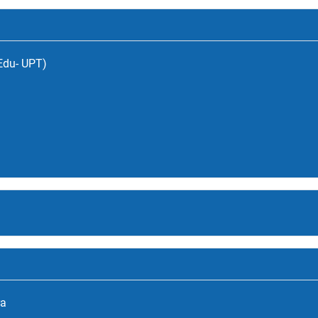
(Edu- UPT)
ra