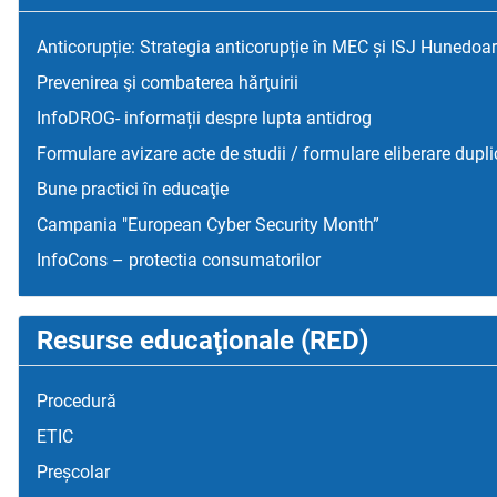
Anticorupție: Strategia anticorupție în MEC și ISJ Hunedoa
Prevenirea şi combaterea hărţuirii
InfoDROG- informații despre lupta antidrog
Formulare avizare acte de studii / formulare eliberare dupli
Bune practici în educaţie
Campania "European Cyber Security Month”
InfoCons – protectia consumatorilor
Resurse educaţionale (RED)
Procedură
ETIC
Preșcolar