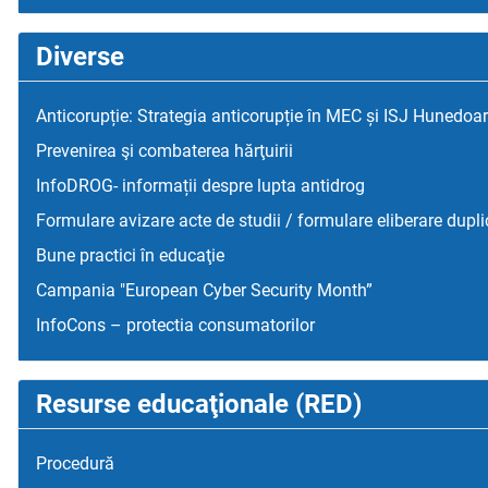
Diverse
Anticorupție: Strategia anticorupție în MEC și ISJ Hunedoa
Prevenirea şi combaterea hărţuirii
InfoDROG- informații despre lupta antidrog
Formulare avizare acte de studii / formulare eliberare dupli
Bune practici în educaţie
Campania "European Cyber Security Month”
InfoCons – protectia consumatorilor
Resurse educaţionale (RED)
Procedură