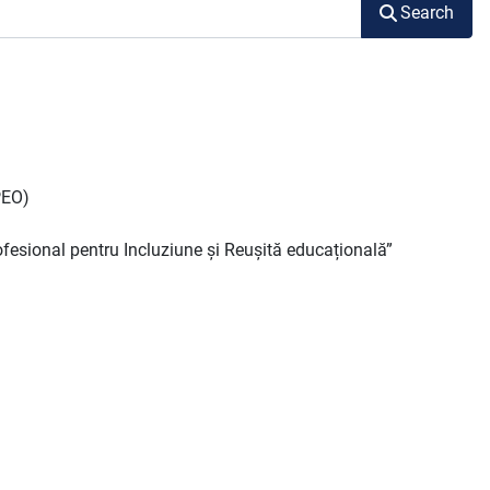
Search
PEO)
esional pentru Incluziune și Reușită educațională”