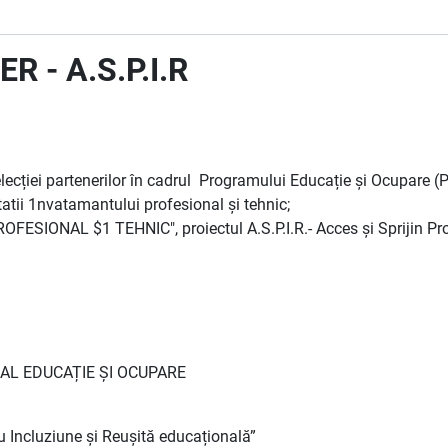
 - A.S.P.I.R
lecției partenerilor în cadrul Programului Educație și Ocupare (
litatii 1nvatamantului profesional și tehnic;
SIONAL $1 TEHNIC", proiectul A.S.P.I.R.- Acces și Sprijin Prof
AL EDUCAȚIE ȘI OCUPARE
tru Incluziune și Reușită educațională”