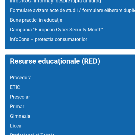
InfoDROG- informații despre lupta antidrog
Formulare avizare acte de studii / formulare eliberare dupli
Bune practici în educaţie
Campania "European Cyber Security Month”
InfoCons – protectia consumatorilor
Resurse educaţionale (RED)
Procedură
ETIC
Preșcolar
Primar
Gimnazial
Liceal