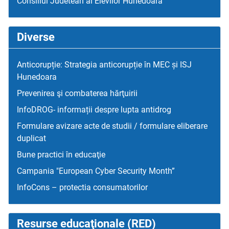
Consiliul Judetean al Elevilor Hunedoara
Diverse
Anticorupție: Strategia anticorupție în MEC și ISJ
Hunedoara
Prevenirea şi combaterea hărţuirii
InfoDROG- informații despre lupta antidrog
Formulare avizare acte de studii / formulare eliberare
duplicat
Bune practici în educaţie
Campania "European Cyber Security Month”
InfoCons – protectia consumatorilor
Resurse educaţionale (RED)