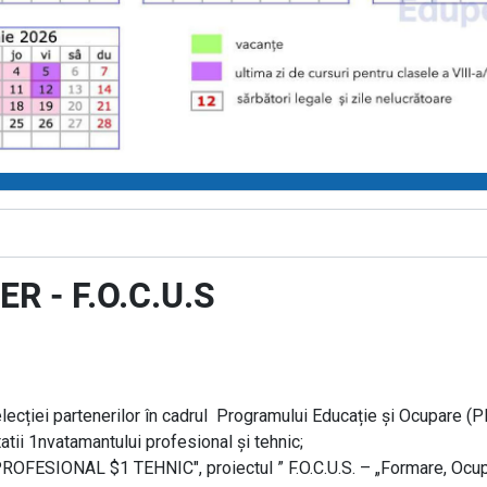
 - F.O.C.U.S
lecției partenerilor în cadrul Programului Educație și Ocupare (
itatii 1nvatamantului profesional și tehnic;
ESIONAL $1 TEHNIC", proiectul ” F.O.C.U.S. – „Formare, Ocupar