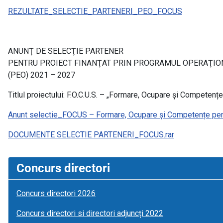
REZULTATE_SELECTIE_PARTENERI_PEO_FOCUS
ANUNŢ DE SELECŢIE PARTENER
PENTRU PROIECT FINANŢAT PRIN PROGRAMUL OPERAŢIO
(PEO) 2021 – 2027
Titlul proiectului: F.O.C.U.S. – „Formare, Ocupare și Competențe
Anunt selectie_FOCUS – Formare, Ocupare și Competențe pent
DOCUMENTE SELECTIE PARTENERI_FOCUS.rar
Concurs directori
Concurs directori 2026
Concurs directori si directori adjuncți 2022