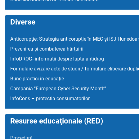
Diverse
Anticorupție: Strategia anticorupție în MEC și ISJ Hunedoa
Prevenirea şi combaterea hărţuirii
InfoDROG- informații despre lupta antidrog
Formulare avizare acte de studii / formulare eliberare dupli
Bune practici în educaţie
Campania "European Cyber Security Month”
InfoCons – protectia consumatorilor
Resurse educaţionale (RED)
Procedură