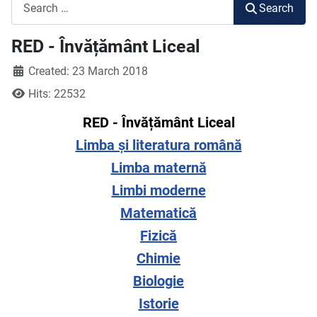
Search
Search
RED - Învățământ Liceal
Created: 23 March 2018
Hits: 22532
RED - Învățământ Liceal
Limba și literatura română
Limba maternă
Limbi moderne
Matematică
Fizică
Chimie
Biologie
Istorie