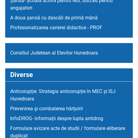
Șansa- Școala activă pentru Noi, Succes pentru
angajatori
A doua șansă cu dascăli de primă mână
Profesionalizarea carierei didactice - PROF
Consiliul Judetean al Elevilor Hunedoara
Diverse
Anticorupție: Strategia anticorupție în MEC și ISJ
Hunedoara
Prevenirea şi combaterea hărţuirii
InfoDROG- informații despre lupta antidrog
Formulare avizare acte de studii / formulare eliberare
duplicat