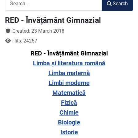
Search
Search
RED - Învățământ Gimnazial
Created: 23 March 2018
Hits: 24257
RED - Învățământ Gimnazial
Limba și literatura română
Limba maternă
Limbi moderne
Matematică
Fizică
Chimie
Biologie
Istorie