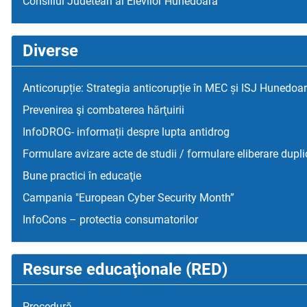
Consiliul Judetean al Elevilor Hunedoara
Diverse
Anticorupție: Strategia anticorupție în MEC și ISJ Hunedoa
Prevenirea şi combaterea hărţuirii
InfoDROG- informații despre lupta antidrog
Formulare avizare acte de studii / formulare eliberare dupli
Bune practici în educaţie
Campania "European Cyber Security Month”
InfoCons – protectia consumatorilor
Resurse educaţionale (RED)
Procedură