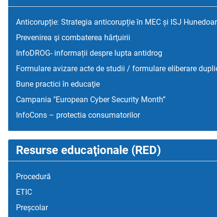
Anticorupție: Strategia anticorupție în MEC și ISJ Hunedoa
Prevenirea şi combaterea hărţuirii
InfoDROG- informații despre lupta antidrog
Formulare avizare acte de studii / formulare eliberare dupli
Bune practici în educaţie
Campania "European Cyber Security Month”
InfoCons – protectia consumatorilor
Resurse educaţionale (RED)
Procedură
ETIC
Preșcolar