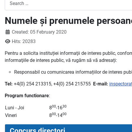
Search
Numele și prenumele persoane
Created: 05 February 2020
Hits: 20283
Pentru a solicita instituției informaţii de interes public, confo
informaţiile de interes public, vă rugăm să vă adresați:
Responsabil cu comunicarea informațiilor de interes publ
Tel:
+4(0) 254 213315, +4(0) 254 215755
E-mail:
inspectora
Program functionare
:
00
30
Luni - Joi
8
-16
00
00
Vineri
8
-14
Concurs directori