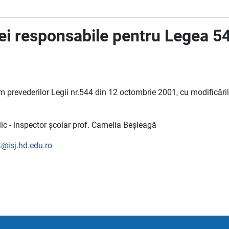
i responsabile pentru Legea 5
rm prevederilor Legii nr.544 din 12 octombrie 2001, cu modificările
ic - inspector școlar prof. Camelia Beșleagă
t@isj.hd.edu.ro