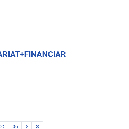
ETARIAT+FINANCIAR
35
36