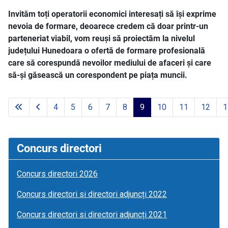
Invităm toți operatorii economici interesați să își exprime
nevoia de formare, deoarece credem că doar printr-un
parteneriat viabil, vom reuși să proiectăm la nivelul
județului Hunedoara o ofertă de formare profesională
care să corespundă nevoilor mediului de afaceri și care
să-și găsească un corespondent pe piața muncii.
4
5
6
7
8
9
10
11
12
1
Page 9 of 41
Concurs directori
Concurs directori 2026
Concurs directori si directori adjuncți 2022
Concurs directori si directori adjuncți 2021