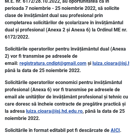
M.E. nr. 6172/28.10.2022, au oportunitatea ca în
perioada 7 noiembrie - 25 noiembrie 2022, să solicite
clase de învățământ dual sau profesional prin
completarea solicitărilor de școlarizare în învățământul
dual și profesional (Anexa 2 și Anexa 6) la Ordinul ME nr.
6172/2022.
Solicitările operatorilor pentru învățământul dual (Anexa
2) vor fi transmise pe adresele de
email:
registratura.cndipt@gmail.com
și
luiza.cioara@isj.hd
până la data de 25 noiembrie 2022.
Solicitările operatorilor economici pentru învățământul
profesional (Anexa 6) vor fi transmise pe adresele de
email ale unităților de învățământ profesional și tehnic cu
care doresc să încheie contracte de pregătire practică și
la adresa
luiza.cioara@isj.hd.edu.ro
, până la data de 25
noiembrie 2022.
Solicitările în format editabil pot fi descărcate de
AICI
.