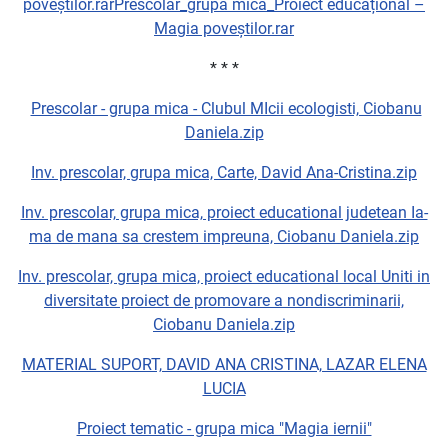
poveștilor.rarPrescolar_grupa mica_Proiect educațional –
Magia poveștilor.rar
* * *
Prescolar - grupa mica - Clubul MIcii ecologisti, Ciobanu
Daniela.zip
Inv. prescolar, grupa mica, Carte, David Ana-Cristina.zip
Inv. prescolar, grupa mica, proiect educational judetean Ia-
ma de mana sa crestem impreuna, Ciobanu Daniela.zip
Inv. prescolar, grupa mica, proiect educational local Uniti in
diversitate proiect de promovare a nondiscriminarii,
Ciobanu Daniela.zip
MATERIAL SUPORT, DAVID ANA CRISTINA, LAZAR ELENA
LUCIA
Proiect tematic - grupa mica "Magia iernii"