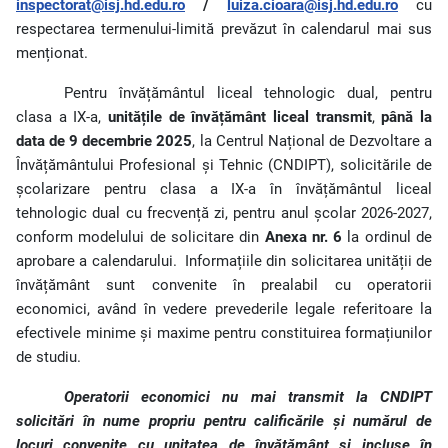
inspectorat@isj.hd.edu.ro
/
luiza.cioara@isj.hd.edu.ro
cu
respectarea termenului-limită prevăzut în calendarul mai sus
menționat.
Pentru învățământul liceal tehnologic dual, pentru
clasa a IX-a,
unitățile de învățământ liceal transmit
,
până la
data de 9 decembrie 2025
, la Centrul Național de Dezvoltare a
Învățământului Profesional și Tehnic (CNDIPT), solicitările de
școlarizare pentru clasa a IX-a în învățământul liceal
tehnologic dual cu frecvență zi, pentru anul școlar 2026-2027,
conform modelului de solicitare din
Anexa nr. 6
la ordinul de
aprobare a calendarului.
Informațiile din solicitarea unității de
învățământ sunt convenite în prealabil cu operatorii
economici, având în vedere prevederile legale referitoare la
efectivele minime și maxime pentru constituirea formațiunilor
de studiu.
Operatorii economici nu mai transmit la CNDIPT
solicitări în nume propriu pentru calificările și numărul de
locuri convenite cu unitatea de învățământ și incluse în