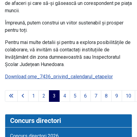
de afaceri și care să-și găsească un corespondent pe piața
muncii.
Împreună, putem construi un viitor sustenabil și prosper
pentru toți.
Pentru mai multe detalii și pentru a explora posibilitățile de
colaborare, vă invităm să contactați instituțiile de
învățământ din zona dumneavoastră sau Inspectoratul
Școlar Județean Hunedoara.
Download ome_7436_privind_calendarul_etapelor
1
2
3
4
5
6
7
8
9
10
Page 3 of 41
Concurs directori
Concurs directori 2026