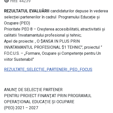
Hits: 44239
REZULTATUL EVALUĂRII
candidaturilor depuse în vederea
selecției partenerilor în cadrul Programului Educație și
Ocupare (PEO)
Prioritate PEO 8 – Creșterea accesibilitatii, atractivitatii și
calitatii 1nvatamantului profesional și tehnic;
Apel de proiecte: , O $ANSA IN PLUS PRIN
INVATAMANTUL PROFESIONAL $1 TEHNIC", proiectul ”
F.O.C.U.S. – „Formare, Ocupare și Competențe pentru Un
viitor Sustenabil”
REZULTATE_SELECTIE_PARTENERI_PEO_FOCUS
ANUNŢ DE SELECŢIE PARTENER
PENTRU PROIECT FINANŢAT PRIN PROGRAMUL
OPERAŢIONAL EDUCAȚIE ȘI OCUPARE
(PEO) 2021 – 2027