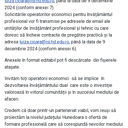
luiza.cioara@isj.hd.edu.ro
, până la data de 9 decembrie
2024 (conform anexei 7)
Solicitările operatorilor economici pentru învățământul
profesional vor fi transmise pe adresele de email ale
unităților de învățământ profesional și tehnic cu care
doresc să încheie contracte de pregătire practică și la
adresa
luiza.cioara@isj.hd.edu.ro
, până la data de 9
decembrie 2024 (conform anexei 6).
Anexele în format editabil pot fi descărcate din fișierele
atașate.
Invităm toți operatorii economici să se implice în
dezvoltarea învățământului dual care este o investiție
valoroasă în viitorul comunității și în succesul mediului de
afaceri.
Credem că doar printr-un parteneriat viabil, vom reuși să
proiectăm la nivelul județului Hunedoara o ofertă de
formare profesională care să corespundă nevoilor mediului