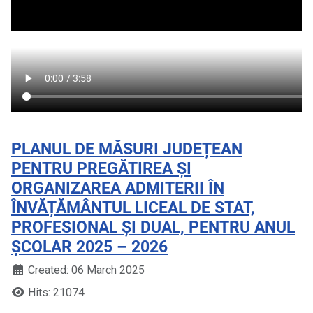
PLANUL DE MĂSURI JUDEȚEAN
PENTRU PREGĂTIREA ȘI
ORGANIZAREA ADMITERII ÎN
ÎNVĂȚĂMÂNTUL LICEAL DE STAT,
PROFESIONAL ȘI DUAL, PENTRU ANUL
ȘCOLAR 2025 – 2026
Created: 06 March 2025
Hits: 21074